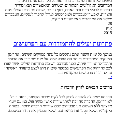
בשנים האחרונות הולכת וגוברת האמונה בקרב מדענים רבים כי
המרחבים האקולוגיים הפתוחים- שטחים המאפשרים תנאי מחייה
בסיסיים לבעלי חיים ובני האדם, כגון: גבעות, שדות פתוחים ואפילו גינות
וחצרות, יאפשרו לעכברים ולמכרסמים לגדול ולהפוך לענקיים. העכברים
ימלאו את המרחבים האקולוגיים הריקים, ...
28
אוק
2015
פתרונות יעילים להתמודדות עם הפרעושים
במשך כל ימות השנה אתם נתקלים כל עונה במזיקים השונים, אחד מן
המזיקים המטרידים ביותר הם הפרעושים. על מנת שתכירו את הבעיה
ותוכלו להתמודד איתה, הכנו עבורכם רשימת פתרונות יעילים אשר יעזרו
לכם להרחיק את הפרעושים במספר שיטות ניתן לבצע כ"עזרה ראשונה"
עד להדברת פרעושים המקצועית....
1
2
ברוכים הבאים לגרין הדברות
חברתנו שמה לה למטרה לספק לכל לקוח שירות מקצועי, בטוח ויעיל
לאורך זמן. החברה מחויבת למתן שירות אישי, מהיר וזול, כמו גם ייעוץ
מקצועי ללא תשלום אנו מבטיחים לכם שירותי הדברה ירוקה, בטוחה
ואקולוגית שלא תסכן את בריאותכם ושלא תעמיק את החור בכיסכם.