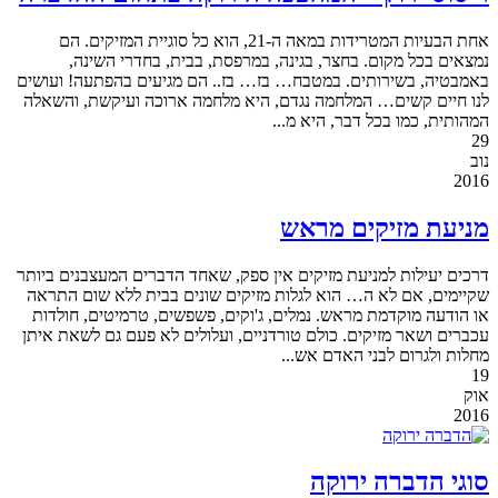
אחת הבעיות המטרידות במאה ה-21, הוא כל סוגיית המזיקים. הם
נמצאים בכל מקום. בחצר, בגינה, במרפסת, בבית, בחדרי השינה,
באמבטיה, בשירותים. במטבח… בז… בז.. הם מגיעים בהפתעה! ועושים
לנו חיים קשים… המלחמה נגדם, היא מלחמה ארוכה ועיקשת, והשאלה
המהותית, כמו בכל דבר, היא מ...
29
נוב
2016
מניעת מזיקים מראש
דרכים יעילות למניעת מזיקים אין ספק, שאחד הדברים המעצבנים ביותר
שקיימים, אם לא ה… הוא לגלות מזיקים שונים בבית ללא שום התראה
או הודעה מוקדמת מראש. נמלים, ג'וקים, פשפשים, טרמיטים, חולדות
עכברים ושאר מזיקים. כולם טורדניים, ועלולים לא פעם גם לשאת איתן
מחלות ולגרום לבני האדם אש...
19
אוק
2016
סוגי הדברה ירוקה