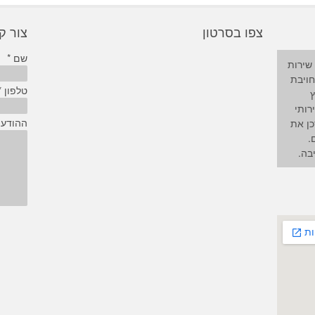
צפו בסרטון
צור 
שם *
שירות
חויבת
טלפון *
ץ
רותי
ההודע
כן את
.
בה.