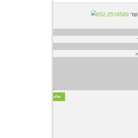
קשר
052-2516589
ה