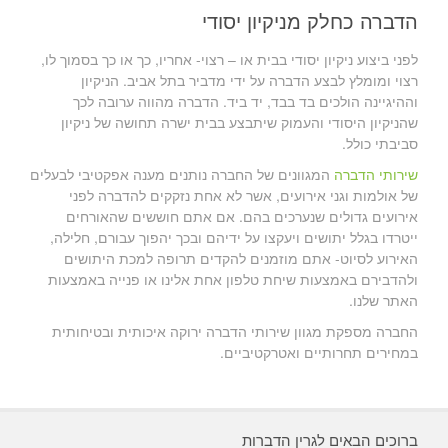
הדברה כחלק מניקיון יסודי
לפני ביצוע ניקיון יסודי בבית או – רצוי- אחריו, כך או כך בסמוך לו,
רצוי ומומלץ לבצע הדברה על ידי מדביר בתל אביב. הניקיון
וההיגיינה הולכים בד בבד, יד ביד. הדברה מהווה ערובה לכך
שהניקיון היסודי והעמוק שיתבצע בבית ישרה תחושה של ניקיון
סביבתי כולל.
שירותי הדברה
המגוונים של החברה נותנים מענה אפקטיבי לבעלים
של אולמות וגני אירועים, אשר לא אחת נזקקים להדברה לפני
אירועים גדולים שנערכים בהם. אם אתם חוששים שהאורחים
ייטרדו בגלל יתושים ויעקצו על ידיהם ובכך יהפוך עבורם, חלילה,
האירוע לסיוט- אתם מוזמנים להקדים תרופה למכת היתושים
ולהדבירם באמצעות שיחת טלפון אחת אלינו או פנייה באמצעות
האתר שלנו.
החברה מספקת מגוון שירותי הדברה ירוקה איכותית ובטיחותית
במחירים תחרותיים ואטרקטיביים.
ברוכים הבאים לגרין הדברות