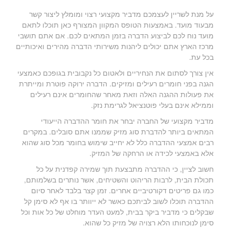
על מנת לשריין לעצמכם מדביר מקצועי רצוי ומומלץ ליצור קשר
מבעוד מועד. באמצעות הטופס המקוון המצורף כאן תוכלו לתאם
מועד נוח לכם לביצוע הדברה בזמן המתאים לכם. אם אתם תושבי
מרכז הארץ אתם יכולים ליהנות משירותי הדברה מהירים ואיכותיים
בכל עת.
אין צורך לסתום את הנחיריים ולאטום כל נקבובית בגופכם כאמצעי
הגנה בפני חומרים רעילים ומזיקים. הדברה ירוקה פוטרת ומייתרת
את פעולות ההגנה האלה וזאת מאחר שהחומרים אינם רעילים
וממילא אינם בעלי פוטנציאל לגרימת נזק.
מדביר מקצועי של החברה יבחר את חומר ההדברה הייעודי
המתאים ביותר להדברת סוג מזיק שממנו אתם סובלים. במקרים
רבים אמצעי ההדברה כלל לא יחייב שימוש בחומר מכל סוג שהוא
אלא באמצעי לכידה או הרחקה של המזיק.
חשוב לציין, כי ההדברה מתבצעת תוך שמירה קפדנית על כל
תכולת הבית, לרבות הריהוט והשטיחים, אשר נותרים בשלמותם,
כמו גם פריטים דקורטיביים אחרים. זמן קצר בלבד לאחר סיום
ההדברה תוכלו לשוב לביתכם כאשר לא ייוותר בו אף לא סימן קל
שבקלים כי מדביר ביקר בבית, למעט העדר מוחלט של כל אות וכל
סימן לנוכחותו הלא רצויה של מזיק כל שהוא.