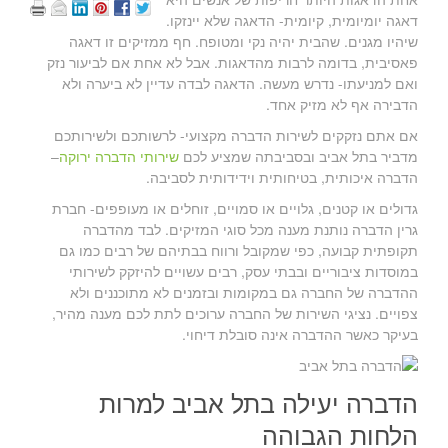
דאגה יומיומית, קיומית- הדאגה שלא יינזקו.
שיהיו מגנים. שהבית יהיה נקי ומטופח. חף ממזיקים זו דאגה
פאסיבית, בדומה לרבות מהדאגות. אבל לא אחת אם לביעור נזק
ואם למניעתו- נדרש מעשה. הדאגה לבדה עדיין לא ביערה ולא
הדבירה אף לא מזיק אחד.
אם אתם נזקקים לשירות הדברה מקצועי- לרשותכם ולשירותכם
מדביר בתל אביב ובסביבתה שמציע לכם
שירותי הדברה ירוקה
–
הדברה איכותית, בטיחותית וידידותית לסביבה.
גדולים או קטנים, גלויים או סמויים, זוחלים או מעופפים- חברת
גרין הדברה נותנת מענה מכל סוגי המזיקים. לבד מהדברה
תקופתית קבועה, כפי שמקובל ורווח בבתיהם של רבים כמו גם
במוסדות ציבוריים ובבתי עסק, רבים עשויים להיזקק לשירותי
ההדברה של החברה גם במקומות ובזמנים לא מתוכננים ולא
צפויים. נציגי השירות של החברה ערוכים לתת לכם מענה מהיר,
בעיקר כאשר ההדברה אינה סובלת דיחוי.
הדברה יעילה בתל אביב למרות
הלחות הגבוהה