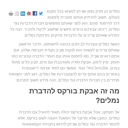
נמלים הן מזיק נפוץ שניתן למצוא בכל מקום
בעולם. חשוב להרחיק אותם מהבית ולמצוא
דרך להיפטר מהם. רגע לפני שאתם מחפשים חברת הדברות נגד
נמלים, ריכזנו עבורכם טיפים ודגשים שחשוב לדעת ולהכיר. הנה כל
המידע שאתם צריכים על הדברות מזיקים והרחקת נמלים.
כאשר נמלים עוברות לביתכם בכוונה להשתקע, הדבר הראשון
שאתם צריכים לעשות הוא לנקות סביב נקודת הכניסה שלהן. אם
אתם רואים שביל, נסו לחסום אותו עם חומרי הדברה טבעיים כמו
חומץ, מיץ לימון, אבקת סודה מעורבבת עם מים, סבון כלים מהול
במים, אלכוהול נוזלי ועוד. אפשר גם לפזר אדמה דיאטומית
באזורים בהם אתם עדים להצטברויות של נמלים. רגע לפני השוואת
מחירים בין חברות הדברה נגד נמלים, הנה מידע חשוב לפניכם:
מה זה אבקת בורקס להדברת
נמלים?
אל תצחקו, אבל אבקת בורקס יכולה מאוד להועיל עם הדברת
נמלים. כמובן שלא מדובר על המאכל העונה לשם בורקס, אלא
לחומר הדברה נגד נמלים שניתן לרכוש בחנויות הקמעונאות