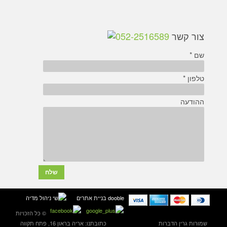
צור קשר
052-2516589
שם *
טלפון *
ההודעה
dooble בניית אתרים
© כל הזכויות
שמורות גרין הדברות
כתובתנו: אריה בראון 16, פתח תקווה