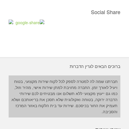
Social Share
ברוכים הבאים לגרין הדברות
חברתנו שמה לה למטרה לספק לכל לקוח שירות מקצועי, בטוח
ויעיל לאורך זמן. החברה מחויבת למתן שירות אישי, מהיר וזול,
כמו גם ייעוץ מקצועי ללא תשלום אנו מבטיחים לכם שירותי
הדברה ירוקה, בטוחה ואקולוגית שלא תסכן את בריאותכם ושלא
תעמיק את החור בכיסכם. שירות עד בית הלקוח באזור המרכז
והסביבה.