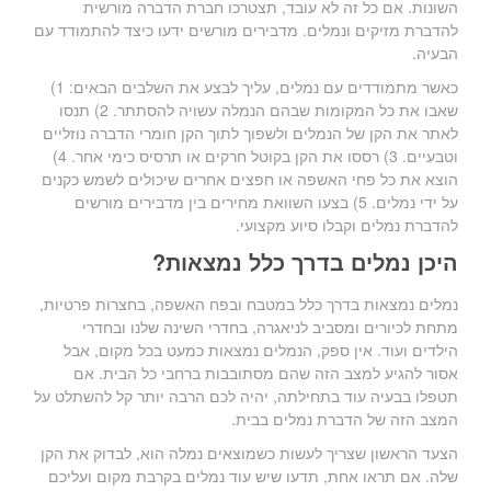
השונות. אם כל זה לא עובד, תצטרכו חברת הדברה מורשית
להדברת מזיקים ונמלים. מדבירים מורשים ידעו כיצד להתמודד עם
הבעיה.
כאשר מתמודדים עם נמלים, עליך לבצע את השלבים הבאים: 1)
שאבו את כל המקומות שבהם הנמלה עשויה להסתתר. 2) תנסו
לאתר את הקן של הנמלים ולשפוך לתוך הקן חומרי הדברה נוזליים
וטבעיים. 3) רססו את הקן בקוטל חרקים או תרסיס כימי אחר. 4)
הוצא את כל פחי האשפה או חפצים אחרים שיכולים לשמש כקנים
על ידי נמלים. 5) בצעו השוואת מחירים בין מדבירים מורשים
להדברת נמלים וקבלו סיוע מקצועי.
היכן נמלים בדרך כלל נמצאות?
נמלים נמצאות בדרך כלל במטבח ובפח האשפה, בחצרות פרטיות,
מתחת לכיורים ומסביב לניאגרה, בחדרי השינה שלנו ובחדרי
הילדים ועוד. אין ספק, הנמלים נמצאות כמעט בכל מקום, אבל
אסור להגיע למצב הזה שהם מסתובבות ברחבי כל הבית. אם
תטפלו בבעיה עוד בתחילתה, יהיה לכם הרבה יותר קל להשתלט על
המצב הזה של הדברת נמלים בבית.
הצעד הראשון שצריך לעשות כשמוצאים נמלה הוא, לבדוק את הקן
שלה. אם תראו אחת, תדעו שיש עוד נמלים בקרבת מקום ועליכם