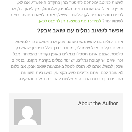
לעשות כמיטב יכולתכם להיפטר מהן בהקדם האפשרי. אם לא,
עדיין כדאי לרסס אותם במים מלוחים, אלכוהול, מיץ לימון וכו', או
להניח חומץ מסביב לקן שלהם – שיאלץ אותם לצאת החוצה. רוצים
לשמוע עוד?
למידע נוסף בנושא ניתן להיכנס לכאן
.
אפשר לשאוב נמלים עם שואב אבק?
אתם יכולים גם להשתמש בשואב אבק או במטאטא כדי לטאטא
נמלים בקלות. אבל שימו לב, מדובר בדרך כלל בפתרון שהוא רק
פלסטר. אמנם אתם תטפלו בנמלים באופן נקודתי בהצלחה, אבל
זכרו שאם יש קבוצת נמלים, יש עוד נמלים בקרבת מקום. ובנמלים
שבקן למשל, אתם לא תוכלו לטפל באמצעות שואב אבק. אם כלום
לא עובד לכם ואתם צריכים סיוע מקצועי, בצעו כעת השוואת
מחירים בין חברות הדברה מומלצות להדברת נמלים ומזיקים.
About the Author