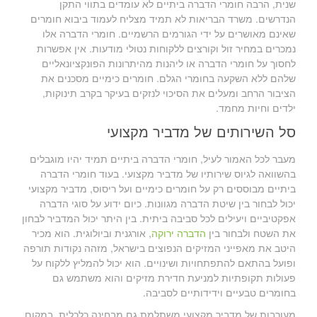
שנית, הרבה חומרי הדברה ביתיים לא עומדים בתווי התקן
הנדרשים. משרד הבריאות לא תמיד מצליח לעמוד ביבוא חומרים
שאינם מאושרים על ידי הגורמים הרשמיים. חומרי הדברה אלו
נמכרים במחיר זול וקורצים ללקוחות נטולי מודעות. אין אפשרות
לחסוך על חומרי הדברה או ליהנות מהיתרונות הפונקציונאליים
שלהם ללא השקעה בחומרי הגלם. חומרים כימיים מסכנים את
הציבור הרחב ומעלים את הסיכוי לנזקים בעיקר בקרב תינוקות,
ילדים וחיות מחמד.
סל השירותים של מדביר מקצועי
מעבר לכל האמור לעיל, חומרי הדברה ביתיים תמיד יהיו מוגבלים
בהשוואה לגיוס שירותיו של מדביר מקצועי. בעוד חומרי הדברה
ביתיים מבוססים רק על חומרים כימיים ועל ריסוס, מדביר מקצועי
יכול לבחור בין שיטת הדברה מגוונות. כיום ידוע על סוגי הדברה
אפקטיביים ויעילים לכל סביבה ביתית. בין היתר יכול המדביר לבחון
את השטח ולבחור בין
הדברה ירוקה
, אורגנית וביולוגית. הוא מכיר
היטב את מאפייני המזיקים הנפוצים בישראל, מזהה נקודות תורפה
ופועל בהתאם להתפתחויות ושינויים. הוא יכול להמליץ ללקוח על
פעולות תקופתיות למניעת חדירת מזיקים והוא משתמש גם
בחומרים טבעיים וידידותיים לסביבה.
מעורבות של מדביר מקצועי משתלמת גם מבחינה כלכלית. במקום