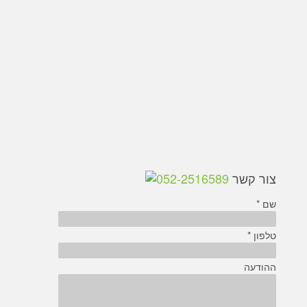
צור קשר
052-2516589
שם *
טלפון *
ההודעה