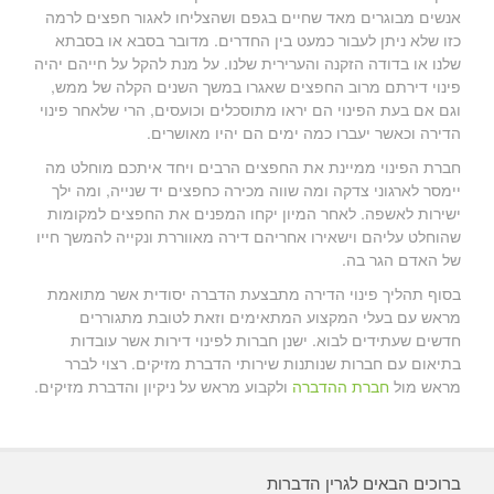
אנשים מבוגרים מאד שחיים בגפם ושהצליחו לאגור חפצים לרמה
כזו שלא ניתן לעבור כמעט בין החדרים. מדובר בסבא או בסבתא
שלנו או בדודה הזקנה והערירית שלנו. על מנת להקל על חייהם יהיה
פינוי דירתם מרוב החפצים שאגרו במשך השנים הקלה של ממש,
וגם אם בעת הפינוי הם יראו מתוסכלים וכועסים, הרי שלאחר פינוי
הדירה וכאשר יעברו כמה ימים הם יהיו מאושרים.
חברת הפינוי ממיינת את החפצים הרבים ויחד איתכם מוחלט מה
יימסר לארגוני צדקה ומה שווה מכירה כחפצים יד שנייה, ומה ילך
ישירות לאשפה. לאחר המיון יקחו המפנים את החפצים למקומות
שהוחלט עליהם וישאירו אחריהם דירה מאווררת ונקייה להמשך חייו
של האדם הגר בה.
בסוף תהליך פינוי הדירה מתבצעת הדברה יסודית אשר מתואמת
מראש עם בעלי המקצוע המתאימים וזאת לטובת מתגוררים
חדשים שעתידים לבוא. ישנן חברות לפינוי דירות אשר עובדות
בתיאום עם חברות שנותנות שירותי הדברת מזיקים. רצוי לברר
מראש מול
חברת ההדברה
ולקבוע מראש על ניקיון והדברת מזיקים.
ברוכים הבאים לגרין הדברות