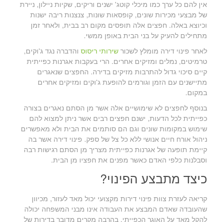
אין להם כל ערך כמו מיכלי קוטג' ישנים וריקים, שקיות ניילון, ניירת
של מבצעי מכירות שונים, קופסאות שונות, צנצנות ריבה ישנות
וכיוצא באלה. חפצים אלה תופסים מקום רב בבית, ולאחר זמן
מתחילים להעיק על בני הבית באופן ממשי.
לאחר פינוי דירה מומלץ לשכור
שירותי ריסוס
והדברה נגד ג'וקים,
טרמיטים, נמלים ומזיקים אחרים. הרי בעקבות אגרנות כפייתית
קיים סיכוי גדול להתרבות מזיקים בדירה. החפצים שנאגרים
מתיישנים עם הזמן וגורמים להופעת ג'וקים ומזיקים אחרים
במקום.
בנוסף לחפצים לא שימושיים אלה אשר מן הסתם נאגרים בצורה
כפייתית לכל הדעות, ישנם חפצים רבים אשר ניתן למצוא להם
שימוש במקומות שונים וגם הם סותמים את הבית ולא מאפשרים
ניהול אורח חיים אנושי ללא כל צל של ספק. פינוי דירה אשר בה
קיימת תופעה של אגרנות כפייתית מצריך מן הסתם רגישות רבה
וסבלנות כלפי האדם כאשר מפנים את חפציו מן הבית.
כיצד מתבצע הפינוי?
קריאה לעזרת צוות פינוי דירות מקצועי יכול מאד לעזור, מכיוון
שהעובדה שאדם המבצע את העבודה אינו מבני המשפחה יכולה
להקל מאד על האוגר הכפייתי. בהרבה מקרים מדובר בדירות של