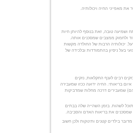
 את מאפייני החיה ויכולותיה.
ח ושמיעה טובה, זאת בנוסף להיותן חיות
רוד ולחמוק ממצבים שמסכנים אותה.
ל. יכולותיה הרבות של החולדה מקשות
עי בעל ניסיון בהתמודדות ובלכידה של
נזקים רבים לענף החקלאות, נזקים
יום בריאותי. החיה ידועה ככזו שמעבירה
יהם) שמעבירים דרכה מחלות שמדביקות
תוכל לשהות. בזמן השהייה שלה בבתים
ם שמסכנים את בריאות האדם והסביבה.
מדובר בילדים קטנים ותינוקות ולכן חשוב