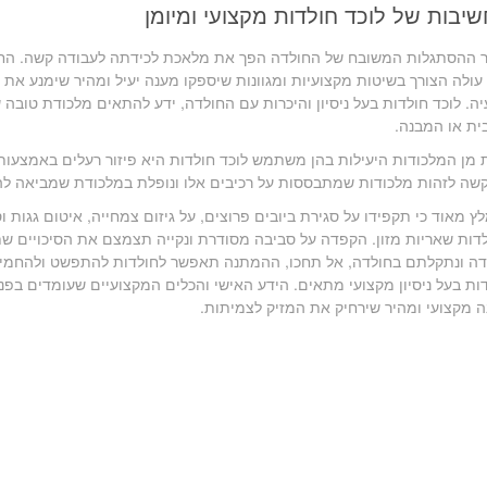
יבות של לוכד חולדות מקצועי ומיומן
ר ההסתגלות המשובח של החולדה הפך את מלאכת לכידתה לעבודה קשה. ה
 עולה הצורך בשיטות מקצועיות ומגוונות שיספקו מענה יעיל ומהיר שימנע 
ה. לוכד חולדות בעל ניסיון והיכרות עם החולדה, ידע להתאים מלכודת טוב
ת או המבנה.
מן המלכודות היעילות בהן משתמש לוכד חולדות היא פיזור רעלים באמצעות
ה לזהות מלכודות שמתבססות על רכיבים אלו ונופלת במלכודת שמביאה ל
ץ מאוד כי תקפידו על סגירת ביובים פרוצים, על גיזום צמחייה, איטום גגות ו
דות שאריות מזון. הקפדה על סביבה מסודרת ונקייה תצמצם את הסיכויים ש
ה ונתקלתם בחולדה, אל תחכו, ההמתנה תאפשר לחולדות להתפשט ולהחמיר א
ות בעל ניסיון מקצועי מתאים. הידע האישי והכלים המקצועיים שעומדים בפנ
 מקצועי ומהיר שירחיק את המזיק לצמיתות.