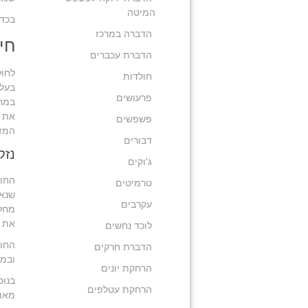
המיטה
בכדי
הדברה במרכז
חי
הדברת עכברים
לחול
חולדות
בעלו
פרעושים
במחק
את ה
פשפשים
המזי
דבורים
נזק
ג'וקים
החול
טרמיטים
שנאמ
עקרבים
מחלו
את ב
לוכד נחשים
החול
הדברת חרקים
ובמב
הרחקת יונים
בנוס
הרחקת עטלפים
מאוד