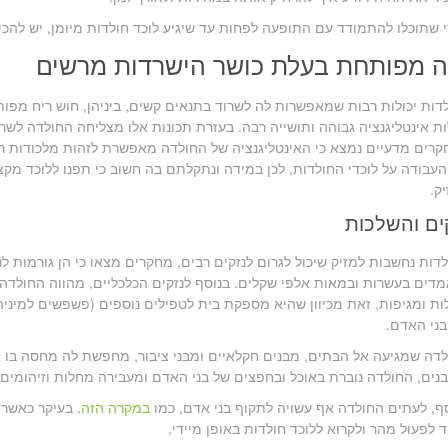
 שתוכלו להתמודד עם התופעה לפחות עד שיגיע לוכד חולדות מיומן, יש להכיר
ה מפותחת בעלת כושר הישרדות מרשים
דות יכולות רבות שמאפשרות לה לשרוד בתנאים קשים, ביניהן, חוש ריח מפות
ת אינטליגנציה גבוהה ותושייה רבה. בעזרת תכונות אלו מצליחה החולדה לש
רים מדעיים נמצא כי האינטליגנציה של החולדה מאפשרת לזהות מלכודות רע
עבודה על לוכדי החולדות, לכן במידה ונתקלתם בה חשוב כי תפנו ללוכד מקצו
ק.
ים והשלכות
דות נחשבות למזיק שיכול לגרום לנזקים רבים, מחקרים מצאו כי הן גורמות ל
דים בעשרות ובמאות אלפי שקלים. בנוסף לנזקים הכלכליים, מהווה החולדה א
ת ומגיפות, זאת מכיוון שהיא מספקת בית לטפילים נוספים (פשפשים למינ
ני האדם.
דה שמגיעה אל הבתים, מבנים חקלאיים ומבני ציבור, מחפשת לה מחסה בו 
נים, החולדה נוברת באוכל ובחפצים של בני האדם ומעבירה מחלות וזיהומי
ף, לעתים החולדה אף עשויה לתקוף בני אדם, כמו
במקרה הזה
. בעיקר כאשר 
 לפעול מהר ולקרוא ללוכד חולדות באופן מיידי.