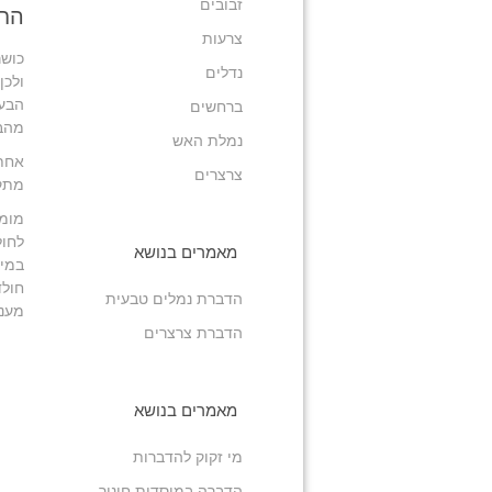
זבובים
החש
צרעות
כוש
נדלים
ולכן
הבעי
ברחשים
מהבי
נמלת האש
אחת 
צרצרים
מתקש
מומל
לחול
מאמרים בנושא
במיד
חולד
הדברת נמלים טבעית
מענה
הדברת צרצרים
מאמרים בנושא
מי זקוק להדברות
הדברה במוסדות חינוך