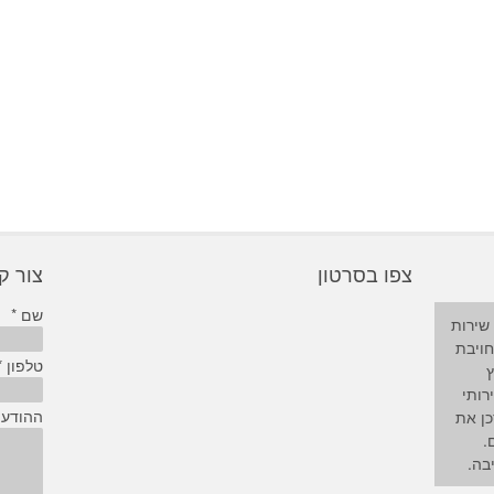
צפו בסרטון
צור 
שם *
שירות
חויבת
טלפון *
ץ
רותי
ההודע
כן את
.
בה.