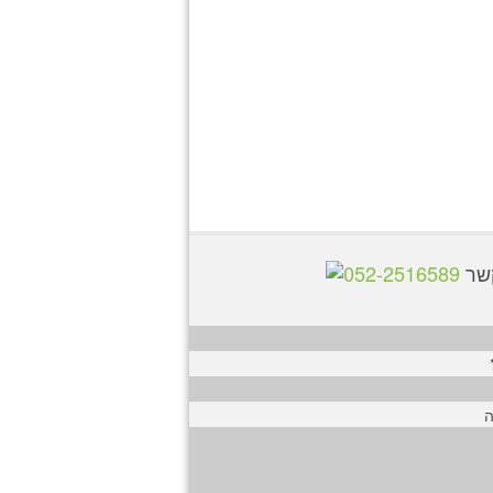
קשר
052-2516589
ה