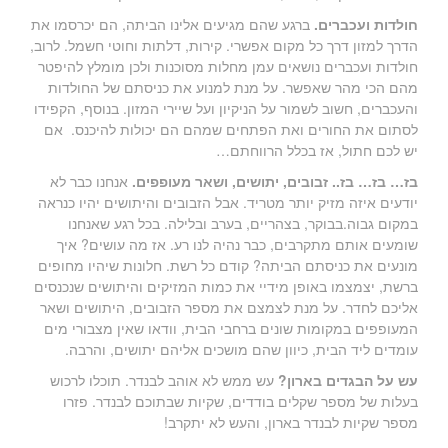
חולדות ועכברים.
ברגע שהם מגיעים אלינו הביתה, הם יכרסמו את
הדרך למזון דרך כל מקום אפשרי. קירות, דלתות וחוטי חשמל. לרוב,
חולדות ועכברים נושאים עמן מחלות מסוכנות ולכן מומלץ להיפטר
מהם הכי מהר שאפשר. על מנת למנוע את כניסתם של החולדות
והעכברים, חשוב לשמור על הניקיון ועל שיירי המזון. בנוסף, הקפידו
לסתום את החורים ואת הפתחים שמהם הם יכולות להיכנס. אם
יש לכם חתול, אז בכלל הרווחתם…
בז… בז… בז..
זבובים, יתושים, ושאר מעופפים.
אנחנו כבר לא
יודעים איזה מזיק יותר מטריד. אבל הזבובים והיתושים יהיו כנראה
במקום גבוה.בבוקר, בצהריים, בערב ובלילה. בכל רגע שאנחנו
שומעים אותם מתקרבים, כבר נהיה לנו רע. אז מה עושים? איך
מונעים את כניסתם הביתה? קודם כל רשת. חלונות שיהיו מחופים
ברשת, יצמצמו באופן מידיי את כמות המזיקים והיתושים שנכנסים
אליכם לחדר. על מנת לצמצם את מספר הזבובים, היתושים ושאר
המעופפים במקומות שונים ברחבי הבית, וודאו שאין מצבורי מים
עומדים ליד הבית, כיוון שהם מושכים אליהם יתושים, והרבה.
עש על הבגדים בארון?
עש ממש לא אוהב לבנדר. תוכלו לרכוש
בעלות של מספר שקלים בודדים, שקיות שבתוכם לבנדר. פזרו
מספר שקיות לבנדר בארון, והעש לא יתקרב!