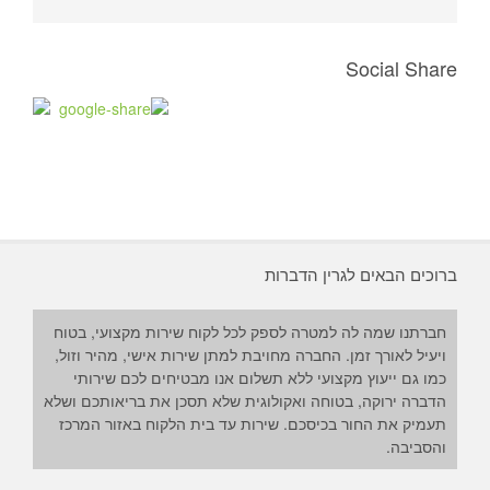
Social Share
ברוכים הבאים לגרין הדברות
חברתנו שמה לה למטרה לספק לכל לקוח שירות מקצועי, בטוח
ויעיל לאורך זמן. החברה מחויבת למתן שירות אישי, מהיר וזול,
כמו גם ייעוץ מקצועי ללא תשלום אנו מבטיחים לכם שירותי
הדברה ירוקה, בטוחה ואקולוגית שלא תסכן את בריאותכם ושלא
תעמיק את החור בכיסכם. שירות עד בית הלקוח באזור המרכז
והסביבה.