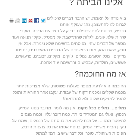
אלינו הביתה ?
בוא נודה על האמת. יש הרבה דברים שיכולים
לגרום לנו להתעצבן. נהג שעוקף אותנו
בכביש, פרוסת לחם שנופלת בדיוק על הצד עם הריבה, מוקדי
שירות שלא עונים, לגלות שהתיישבת על מסטיק, פקקי תנועה ועוד
מספר של דברים שהיו מנוסחים ברשימה שלא נגמרת. אבל אין
ספק, שאת המקומות הראשונים של הדברים המעצבנים, יתפסו
מזיקים. מכל הסוגים. נמלים, ג'וקים, מקקים, זבובים, פרעושים,
פשפשים, חולדות, עכבישים והרשימה עוד ארוכה.
אז מה החוכמה?
החוכמה היא לדעת מספר פעולות פשוטות, שלא מצריכות יותר
מכמה שקלים ומכמה דקות של עבודה. עקבו אחר ההוראות ותוכלו
להגיד למזיקים שלום ולא להתראות!
נמלים… נמלים בכל מקום.
אין מה לומר, מדובר בסוג המזיק,
הנפוץ, ואולי גם המטריד ביותר. כמה דובר עליו. וכמה מנסים
להיפטר ממנו… על מנת למנוע את כניסתם של הנמלים, שמרו על
ניקיון הבית משיירי המזון. בנוסף אטמו את כל צנצנות הדבש,
חפיסות השוקולד, סוכר, וכל דבר שיש בו רמז למתוק.