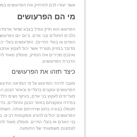
אשר יעזרו לכם להרחיק את הפרעושים במספ
מי הם הפרעושים
הפרעוש הוא חרק טפיל בצבע שחור אדמדם, ג
כלבים חתולים ובני אדם. ביום יום הפרעו
האדם או בעלי החיים). הפרעושים בעלי יכולת קפיצה לגבהים של עד כ
מדובר במזיק מטריד אשר יכול לעקוץ אתכם
ואינכם מכירים את המזיק, מומלץ מאוד לה
הדברת הפרעושים.
כיצד תזהו את הפרעושים
מעבר לזיהוי הפרעוש על פי המראה החיצוני
הפרעושים עוקצים ברגליים ובאזור הבטן ה
מעדיפים לעקוץ בני אדם, בעיקר נשים וילד
במידה ונעקצתם באזור הבטן והרגליים, בד
תטפלו בבעיה ברגע שזיהיתם אותה, השתה
הפרעושים יכולים להגיע ממקומות רבים, ב
בני האדם או בעלי החיים. מומלץ מאוד להקפ
לצמצום משמעותי של התופעה.