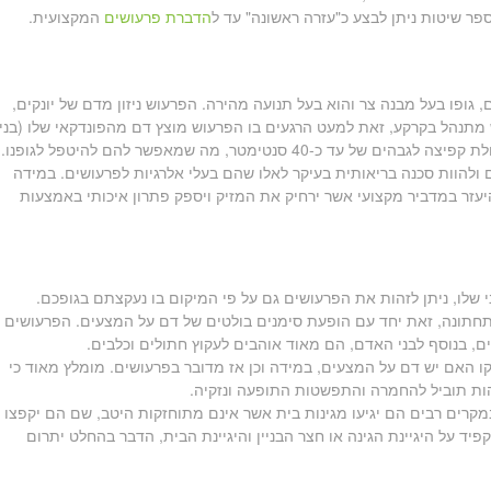
ר שיטות ניתן לבצע כ"עזרה ראשונה" עד ל
הדברת פרעושים
המקצועית.
ופו בעל מבנה צר והוא בעל תנועה מהירה. הפרעוש ניזון מדם של יונקים,
ש מתנהל בקרקע, זאת למעט הרגעים בו הפרעוש מוצץ דם מהפונדקאי שלו (בני
-40 סנטימטר, מה שמאפשר להם להיטפל לגופנו.
 ולהוות סכנה בריאותית בעיקר לאלו שהם בעלי אלרגיות לפרעושים. במידה
יעזר במדביר מקצועי אשר ירחיק את המזיק ויספק פתרון איכותי באמצעות
 שלו, ניתן לזהות את הפרעושים גם על פי המיקום בו נעקצתם בגופכם.
תחתונה, זאת יחד עם הופעת סימנים בולטים של דם על המצעים. הפרעושים
ים, בנוסף לבני האדם, הם מאוד אוהבים לעקוץ חתולים וכלבים.
קו האם יש דם על המצעים, במידה וכן אז מדובר בפרעושים. מומלץ מאוד כי
ות תוביל להחמרה והתפשטות התופעה ונזקיה.
מקרים רבים הם יגיעו מגינות בית אשר אינם מתוחזקות היטב, שם הם יקפצו 
יד על היגיינת הגינה או חצר הבניין והיגיינת הבית, הדבר בהחלט יתרום