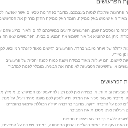
קת הפרעושים
ה פתרונות שתוכלו לנסות בעצמכם. מדובר בפתרונות טבעיים אשר יאפשרו לכ
ה מאוד היא שימוש באקונומיקה, חומר האקונומיקה החזק מרחיק את הפרעושים
זה נר ומסביבה שמן, הפרעושים ידועים במשיכתם לחום ולאור, ברגע שהם יר
לכודת. ניתן גם להוציא אל אור השמש את המצעים בבית, הפרעושים יצאו החוצ
ות גדולה של זעתר מיובש בחדר. הפרעושים רגישים מאוד לזעתר המיובש, לכן
ן מיידי.
ות ליישום, הם יעילות מאוד במידה וישנה כמות קטנה יחסית של פרעושים
עושים או שהשיטות הטבעיות לא פתרו את הבעיה, מומלץ לפנות למדביר
ת הפרעושים
בעיות וביתיות, או במידה ואין לכם רצון להתעסק עם הפרעושים, מומלץ מא
. מדביר מקצועי מכיר את המזיק וידע לספק לכם מענה מהיר ויעיל. על מנת
צו לכם על הדברה ירוקה. מדובר בהדברה יעילה הכוללת שימוש בחומרים
ן רעילות ואינן מסכנות את הסביבה.
שגרה ללא צורך בביצוע פעולות נוספות.
 האם נעקצתם באזור הרגליים והבטן התחתונה, במידה ויש דם על המצעים,