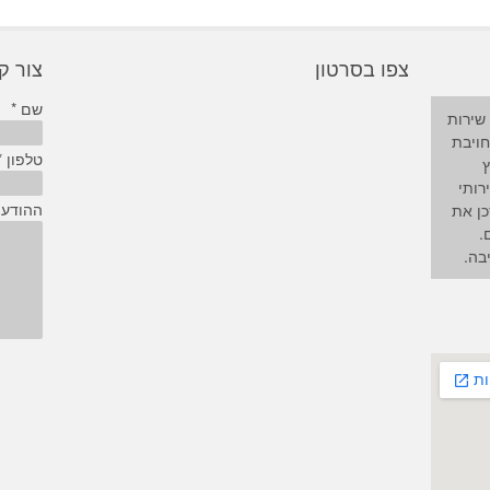
צפו בסרטון
צור 
שם *
שירות
חויבת
טלפון *
ץ
רותי
ההודע
כן את
.
בה.