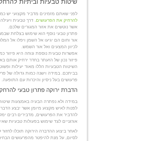
שיטות טבעיות וביתיות להרח
לפני שאתם מזמינים מדביר מקצועי יש כמ
להרחיק את הפרעושים
. דרך טבעית ויעיל
אשר נוטשים את אזור המגורים שלכם.
פתרון טבעי נוסף הוא שימוש בצלחת שבמרכ
אור וחום הם יגיעו אל השמן ויפלו אל המ
לכיוון המצעים ואל אור השמש.
אפשרות טבעית נוספת ונוחה היא פיזור כמ
פיזור נכון של הזעתר בחדר ירחיק אותם באופ
השיטות הטבעיות הללו מאוד יעילות ופשוט
בביתכם. במידה וישנה כמות גדולה של פר
פרעושים בעל ניסיון והיכרות עם התופעה.
הדברת ירוקה פתרון טבעי להרחק
במידה ולא נפתרה הבעיה באמצעות שיטות ט
לפנות לאיש מקצוע מיומן אשר יבצע הדברה
להדביר את הפרעושים, מדבירים רבים ימלי
אורגניים לצד שימוש בפעולות טבעיות שאינ
לאחר ביצוע ההדברה הירוקה תוכלו לחזור ל
לסיום, על מנת להיפטר מהפרעושים הבחינו