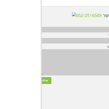
קשר
052-2516589
ה