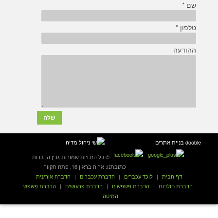
שם *
טלפון *
ההודעה
dooble בניית אתרים
© כל הזכויות שמורות גרין הדברות
כתובתנו: אריה בראון 16, פתח תקווה
דף הבית
|
לוכד עכברים
|
הדברת עכברים
|
הדברה אורגנית
הדברת חולדות
|
הדברת פשפשים
|
הדברת פרעושים
|
הדברת פשפש
המיטה