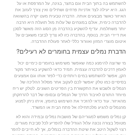
להשתמש בה בתוך הבית וגם בחצר, בגינה, על המרפסת או על
הגג. היא יעילה לצד אדניות פרחים ושתילים ואין צורך לעזוב את
האיזור כאשר מבצעים אותה. הדברה טבעית מעט יקרה בהשוואה
להדברה כימית, אולם במונחים של עלות מול תועלת היא הרבה
יותר משתלמת. עדיף להשקיע בהדברה מן הסוג הזה מאשר לסכן
את דיירי הבית. בנוסף, בהדברה כזו לא צריך לבזבז משאבים על
איטום מוצרי המזון ואוורור כללי לאחר פעולת ההדברה.
הדברת נמלים עצמית בחומרים לא רעילים?
מי שרוצה להימנע כמה שאפשר משימוש בחומרים כימיים יכול
לאמץ דרכים להדברה עצמית. תמיד כדאי להשקיע באיתור מקור
הקן, אפשר להשתמש במים רותחים כדי לפזר אותו וגם אמצעים
בסיסיים כמו טלק יאפשר לכם לעקוב אחר מסלול ההליכה של
הנמלים ולשבש את התקשורת בין הפריטים השונים. לטלק יש ריח
מיוחד התורם לאיבוד הדרך של הנמלים ובסופו של דבר להרחקתן
מהאיזור. עוד כדאי להזכיר את השימוש בחומץ, איתו ניתן למנוע
מהנמלים להגיע מלכתחילה אל פתח הבית או המשרד.
קן נמלים משמש למגוריהם של מושבות נמלים ובמידה והוא לא
מטופל בצורה נכונה עלול הגודל שלו להפריע לכל סביבת מגורים.
רצוי לשקול היטב את שיטת ההדברה בנמלים, אך לא חייבים להפר