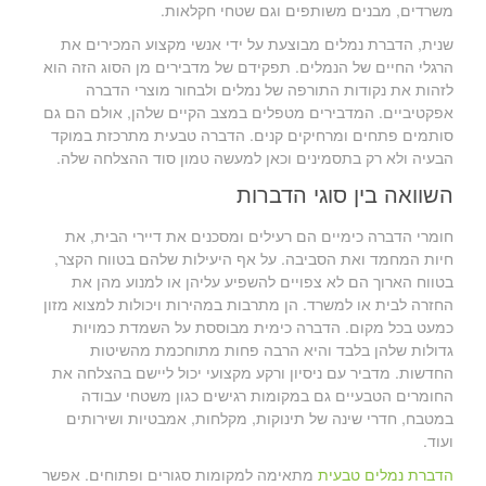
משרדים, מבנים משותפים וגם שטחי חקלאות.
שנית, הדברת נמלים מבוצעת על ידי אנשי מקצוע המכירים את
הרגלי החיים של הנמלים. תפקידם של מדבירים מן הסוג הזה הוא
לזהות את נקודות התורפה של נמלים ולבחור מוצרי הדברה
אפקטיביים. המדבירים מטפלים במצב הקיים שלהן, אולם הם גם
סותמים פתחים ומרחיקים קנים. הדברה טבעית מתרכזת במוקד
הבעיה ולא רק בתסמינים וכאן למעשה טמון סוד ההצלחה שלה.
השוואה בין סוגי הדברות
חומרי הדברה כימיים הם רעילים ומסכנים את דיירי הבית, את
חיות המחמד ואת הסביבה. על אף היעילות שלהם בטווח הקצר,
בטווח הארוך הם לא צפויים להשפיע עליהן או למנוע מהן את
החזרה לבית או למשרד. הן מתרבות במהירות ויכולות למצוא מזון
כמעט בכל מקום. הדברה כימית מבוססת על השמדת כמויות
גדולות שלהן בלבד והיא הרבה פחות מתוחכמת מהשיטות
החדשות. מדביר עם ניסיון ורקע מקצועי יכול ליישם בהצלחה את
החומרים הטבעיים גם במקומות רגישים כגון משטחי עבודה
במטבח, חדרי שינה של תינוקות, מקלחות, אמבטיות ושירותים
ועוד.
הדברת נמלים טבעית
מתאימה למקומות סגורים ופתוחים. אפשר