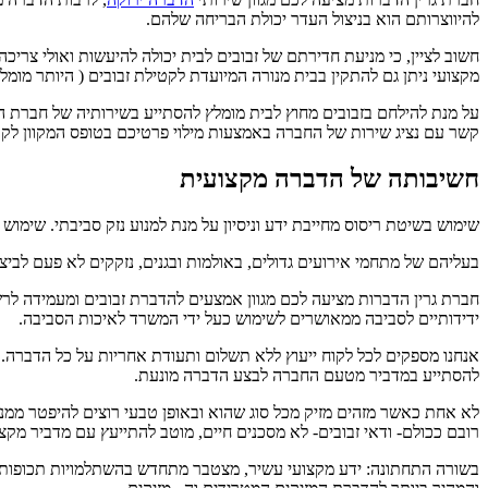
להיווצרותם הוא בניצול העדר יכולת הבריחה שלהם.
חשוב לציין, כי מניעת חדירתם של זבובים לבית יכולה להיעשות ואולי צ
מקצועי ניתן גם להתקין בבית מנורה המיועדת לקטילת זבובים ( היותר מומ
על מנת להילחם בזבובים מחוץ לבית מומלץ להסתייע בשירותיה של חברת הדב
קשר עם נציג שירות של החברה באמצעות מילוי פרטיכם בטופס המקוון לקבל
חשיבותה של הדברה מקצועית
שימוש בשיטת ריסוס מחייבת ידע וניסיון על מנת למנוע נזק סביבתי. שימו
בעליהם של מתחמי אירועים גדולים, באולמות ובגנים, נזקקים לא פעם לביצו
חברת גרין הדברות מציעה לכם מגוון אמצעים להדברת זבובים ומעמידה לרש
ידידותיים לסביבה ממאושרים לשימוש כעל ידי המשרד לאיכות הסביבה.
אנחנו מספקים לכל לקוח ייעוץ ללא תשלום ותעודת אחריות על כל הדברה. 
להסתייע במדביר מטעם החברה לבצע הדברה מונעת.
לא אחת כאשר מזהים מזיק מכל סוג שהוא ובאופן טבעי רוצים להיפטר ממנו
רובם ככולם- ודאי זבובים- לא מסכנים חיים, מוטב להתייעץ עם מדביר מק
בשורה התחתונה: ידע מקצועי עשיר, מצטבר מתחדש בהשתלמויות תכופות של 