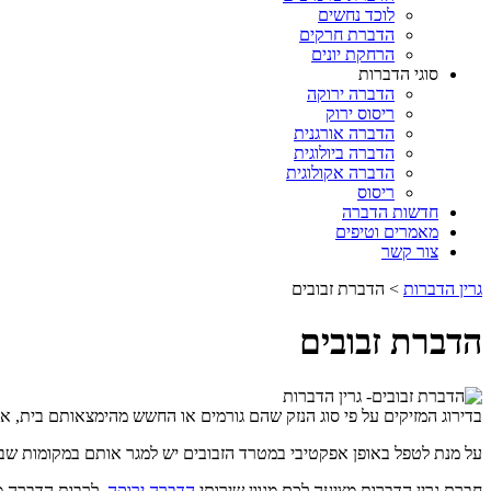
לוכד נחשים
הדברת חרקים
הרחקת יונים
סוגי הדברות
הדברה ירוקה
ריסוס ירוק
הדברה אורגנית
הדברה ביולוגית
הדברה אקולוגית
ריסוס
חדשות הדברה
מאמרים וטיפים
צור קשר
גרין הדברות
>
הדברת זבובים
הדברת זבובים
בדירוג המזיקים על פי סוג הנזק שהם גורמים או החשש מהימצאותם בית, אי
על מנת לטפל באופן אפקטיבי במטרד הזבובים יש למגר אותם במקומות שב
חברת גרין הדברות מציעה לכם מגוון שירותי
הדברה ירוקה
, לרבות הדברה מ