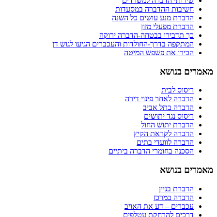
שירותי הדברה למשרדים
חשיבות ההדברה במסעדות
הדברת מנע עושים כל השנה
הדברת מפעלי מזון
כך תדבירו בבטחה-הדברה ירוקה
המתקפה בדרך-החולדות והעכברים הגיעו לגוש דן
הכירו את פשפש המיטה
מאמרים בנושא
ריסוס לבית
הדברה לאחר פינוי דירה
הדברה בתל אביב
ריסוס נגד יתושים
הדברת יתוש החול
הדברה לקראת הקיץ
הדברה לוועדי בתים
הסכנה בחומרי הדברה ביתיים
מאמרים בנושא
הדברת בניין
הדברה במרכז
עכברים – דע את האויב
דרכים להרחקת עטלפים