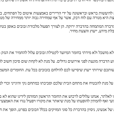
ריכה להיעשות בראש ובראשונה על ידי הדיירים באמצעות איטום כל הפתחים,
לצת היא מנורה עם לוח דבק, אשר על אף שמחירה גבוה יותר ממחירה של מנור
רה המתמחה בהדברה ירוקה. הן לצורך תפעול מלכודת זבובים באופן בטיחותי
ת מידע, ייעוץ והצעת מחיר.
ש לא מושכל ולא מידתי בחומר המיועד לקטילת זבובים עלול להחמיר את הנז
ע הדברה מונעת לפני אירועים גדולים. על מנת לא לקחת שום סיכון חשוב לה
ותכם שירותי ייעוץ שיסייעו לכם להילחם בזבובים בכל עת. החומרים המשמ
על מנת להבטיח את מתחם הבית שלכם וסביבתו כמתחם נקי והיגייני וכדי למ
 לאלתר, אנחנו עלולים לרכוש את החומר הראשון המזדמן לידינו שהוא לא 
צועי ואף להמתין להופעתו על מנת שיאתר את מקורו ויפעיל נגדו את האמצע
אנשינו, ניסיון בהדברת כל סוגי המזיקים בכלל וזבובים בפרט, הופך את 