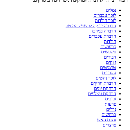
והמהיר ביותר להדברת המזיקים המטרידים וה.. מזיקים.
נמלים
לוכד עכברים
לוכד חולדות
הדברה ירוקה לפשפש המיטה
הדברה במרכז
הדברת עכברים
חולדות
פרעושים
פשפשים
דבורים
ג'וקים
טרמיטים
עקרבים
לוכד נחשים
הדברת חרקים
הרחקת יונים
הרחקת עטלפים
זבובים
צרעות
נדלים
ברחשים
נמלת האש
צרצרים