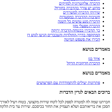
הדברה אלקטרונית למזיקים
מדוע יש צורך בהדברה בחורף?
שירותי הדברה למשרדים
חשיבות ההדברה במסעדות
הדברת מנע עושים כל השנה
הדברת מפעלי מזון
כך תדבירו בבטחה-הדברה ירוקה
המתקפה בדרך-החולדות והעכברים הגיעו לגוש דן
הכירו את פשפש המיטה
מאמרים בנושא
איוד בגז
הדברת חדקונית הדקל
מאמרים בנושא
פתרונות יעילים להתמודדות עם הפרעושים
ברוכים הבאים לגרין הדברות
חברתנו שמה לה למטרה לספק לכל לקוח שירות מקצועי, בטוח ויעיל לאורך ז
תסכן את בריאותכם ושלא תעמיק את החור בכיסכם. שירות עד בית הלקוח 