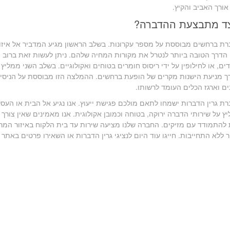
אורך האביב והקיץ.
צד מתבצעת ההדברה?
ת ברחשים מבוססת על מספר עקרונות. בשלב הראשון מגיע המדביר אל איזור
הדרך הטובה ביותר לנטרל את מקורות המחיה שלהם. ניתן לעשות זאת ברוב ה
ים, או לחילופין על ידי ריסוס חומרים בטוחים ואקולוגיים. בשלב השני ממליץ
ך מניעת הישנות מקרים של הופעת ברחשים. ההמלצה הזו מבוססת על הניסיו
ם וארגז הכלים העומד לרשותו.
ת גרין הדברות ישמחו לתאם מולכם פגישת ייעוץ. אנו נגיע אל הבית או העס
יץ על שירותי הדברה ירוקה, בטוחה וכמובן אקולוגית. אנו מאמינים שאין צורך
להתמודד עם מזיקים. החברה שלנו מציעה שירות עד בית הלקוח באיזור המר
 ללא התחייבות. חייגו עוד היום לנציגי גרין הדברות או השאירו פרטים באתר