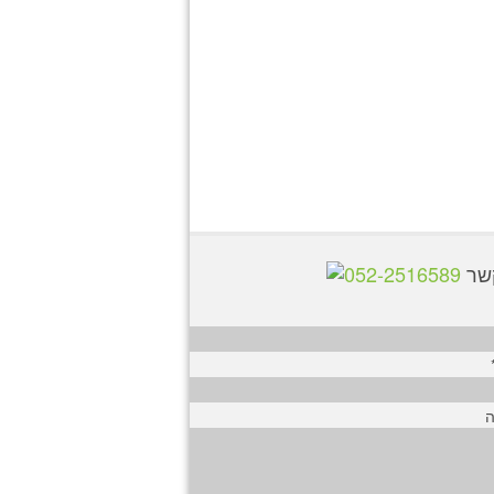
קשר
052-2516589
ה