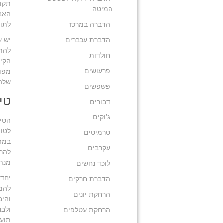
תקופ
המיטה
האבי
הדברה במרכז
לתוש
הדברת עכברים
יש ע
להתמ
חולדות
הקינ
פרעושים
מפוז
שלהם
פשפשים
טי
דבורים
ג'וקים
הטיפ
לטוו
טרמיטים
במהל
עקרבים
להרח
מנת 
לוכד נחשים
יחד 
הדברת חרקים
להמת
הרחקת יונים
והיב
ולבר
הרחקת עטלפים
תועל