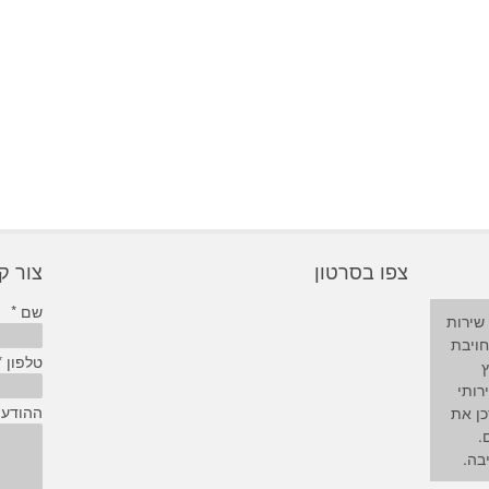
צפו בסרטון
צור 
שם *
שירות
חויבת
טלפון *
ץ
רותי
ההודע
כן את
.
בה.