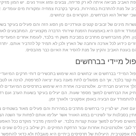
ת האביב מביאה איתה לא רק פריחה, צבעים ומזג אוויר נעים. יש המון מזי
ב על מנת להתרבות במהירות, בעיקר בקרבת צמחיה ומקורות מים עומדים. א
בי ישראל הוא הברחשים, הנקראים גם יבחושים.
שרות מינים של זבובים קטנים וטורדניים מן הסוג הזה והם פעילים בעיקר בש
ודד איתם היא באמצעות הזמנת שירותי הדברה מקצועיים, המתבצעים לאחר ז
ון. חלק מהברחשים מתרבים בסביבת משק חי בלבד, לעומת אחרים המעדיפים
רים כידוע לכל אורכה ורוחבה של הארץ ולכן לא תמיד קל להדביר אותם. יתרה
 בעונת האביב והקיץ על מנת להסיר את האיום כבר מהבסיס.
פול מיידי בברחשים
ול המיידי בברחשים או יבחושים הוא שימוש בתכשירים דוחי חרקים המיועדים
ח קצר בלבד, אך הם מסוגלים לתת מענה בעת יציאה למרפסת, לגינה או לטב
ך אירועים חברתיים. אלטרנטיבה אחרת היא שימוש בתרסיסים המיועדים לה
יק את הברחשים למשך מספר שעות. הם יעילים בעיקר בשעות הערב ועם רד
להתמודד עם הבעיה באופן אפקטיבי ולאורך זמן.
עם זאת, יש לציין כי ברחשים מתרבים במהירות והם פעילים מאוד בשטחים צ
ין בסבלנות עד לשינויים במזג האוויר אשר יעלימו אותם לפחות עד השנה הב
חושים פעילים למשך עונות קצרות בלבד. יש להזמין מדביר מוקדם ככל האפש
ר לגבי אלטרנטיבות אחרות עבור הרחקת המזיקים. רק שילוב בין כלים שונים ו
ת אפקטיבית. היעילות של תרסיסים ביתיים היא מוגבלת ולא כדאי להתפשר ע