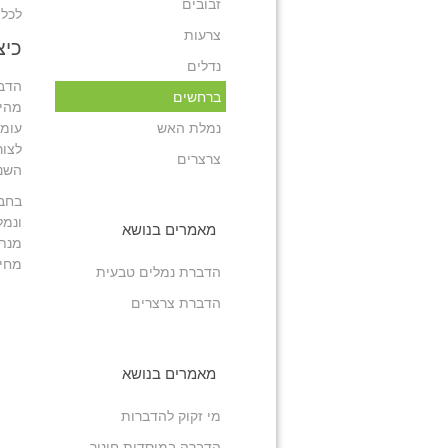
זבובים
לכל 
צרעות
כי
נדלים
הדבר
ברחשים
מהי 
נמלת האש
עומד
לצור
צרצרים
השני
בחבר
ונמל
מאמרים בנושא
מנת 
מחיר
הדברת נמלים טבעית
הדברת צרצרים
מאמרים בנושא
מי זקוק להדברות
הדברה במוסדות חינוך