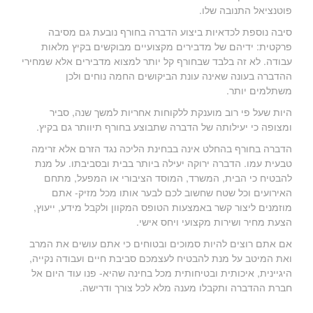
פוטנציאל התנובה שלו.
סיבה נוספת לכדאיות ביצוע הדברה בחורף נובעת גם מסיבה
פרקטית: ידיהם של מדבירים מקצועיים מבוקשים בקיץ מלאות
עבודה. לא זה בלבד שבחורף קל יותר למצוא מדבירים אלא שמחירי
ההדברה בעונה שאינה עונת הביקושים החמה נוחים ולכן
משתלמים יותר.
היות שעל פי רוב מוענקת ללקוחות אחריות למשך שנה, סביר
ומצופה כי יעילותה של הדברה שתבוצע בחורף תיוותר גם בקיץ.
הדברה בחורף בהחלט אינה בבחינת הליכה נגד הזרם אלא זרימה
טבעית עמו. הדברה ירוקה יעילה ביותר בבית ובסביבתו. על מנת
להבטיח כי הבית, המשרד, המוסד הציבורי או המפעל, מתחם
האירועים וכל שטח שחשוב לכם לבער אותו מכל מזיק- אתם
מוזמנים ליצור קשר באמצעות הטופס המקוון ולקבל מידע, ייעוץ,
הצעת מחיר ושירות מקצועי ויחס אישי.
אם אתם רוצים להיות סמוכים ובטוחים כי אתם עושים את המרב
ואת המיטב על מנת להבטיח לעצמכם סביבת חיים ועבודה נקייה,
היגיינית, איכותית ובטיחותית מכל בחינה שהיא- פנו עוד היום אל
חברת ההדברה ותקבלו מענה מלא לכל צורך ודרישה.