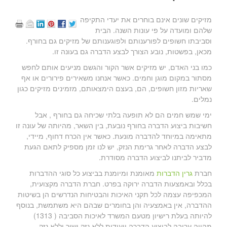
מזיקים שונים אינם בוחרים את יעדי התקיפה
שלהם ומועדה על פי עונות השנה. הבית
וסביבתו חשופים לפורענותם ולפוגענותם של מזיקים גם בחורף.
מכאן, בפשטות, נובע הצורך לבצע הדברה גם בעונה זו.
כמו בני האדם, יש מזיקים אשר הקור והגשם מניעים אותם לחפש
מסתור במקום מוגן וחמים. כאשר אנחנו משאירים פירורים או אף
שאריות מזון חשופים, הם, בעצם הימצאותם, מזמינים מזיקים כגון
נמלים.
ימי שמש חמים הם לא תופעה בלתי שכיחה גם בחורף , אבל
חשיבות ביצוע הדברה בחורף נובעת, בין השאר, מהיותה של עונה זו
מתאימה במיוחד להדברה מונעת. כאשר אין הכרח דחוף, מיידי,
לבצע הדברה לאחר גרימת הנזק, יש לנו זמן מספיק לתאם הגעת
מדביר לביתנו לביצוע הדברה מסודרת.
חברת
גרין הדברות
מאומנת ומיומנת בביצוע כל סוגי ההדברות
בכלל ובאמצעות הדברה ירוקה בפרט. חברת הדברה מקצועית,
המכפיפה עצמה לכל תקני האיכות והבטיחות הנדרשים הן בשיטות
ההדברה, אין באמצעיה והן בחומרים שבהם היא משתמשת, בנוסף
להיותה בעלת רישיון מטעם המשרד לאיכות הסביבה ( 1313)
מהווה ערובה לביצוע הדברה ייעודית ללא נזק ישיר וללא נזק