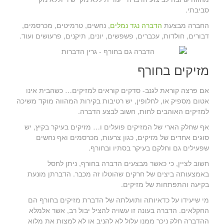
סביבתי.
החברה מבצעת
הדברה נגד נמלים
, נחשים, טרמיטים, מכרסמים,
דבורים, חולדות, עכברים, פשפשים, יונים, תיקנים, פרעושים ועוד.
מזיקים בחורף
אם פרצה קוראת לגנב- סדקים קוראים למזיקים… כשהבית אינו
אטום מספיק או, לחלופין, יש רטיבות בקירות המהווה מוקד משיכה
למזיקים האוהבים לחות, חשוב לבצע הדברה.
אף שחלק הארי של המזיקים פועלים ו… מזיקים בעיקר בקיץ, יש
סוגים אחדים של מזיקים, כגון צרעות, מכרסמים ואף נחשים
שפעילים גם וחלקם בעיקר בסתיו ובחורף.
חשוב לציין, כי כאשר מבצעים הדברה בחורף, ניתן לחסל
באמצעותה ביצים של חרקים שהוטלו זה מכבר. הדברתן מונעת
בקיעה והתפתחות של מזיקים.
מי שיעידו על כדאיותה ותועלתה של הדברת מזיקים בחורף הם
החקלאים. הדברה בעונה זו עשויה להציל יבול רב, אשר אלמלא
ההדברה חלק ניכר ממנו עלול לא להניב או לא למצות את מלוא