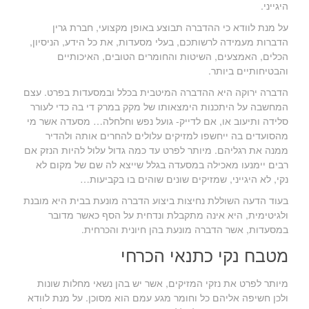
היגייני.
על מנת לוודא כי ההדברה תבוצע באופן מקצועי, חברת גרין
הדברות מעמידה לרשותכם, בעלי מסעדות, את כל הידע, הניסיון,
הכלים, האמצעים, השיטות והחומרים הטובים, האיכותיים
והבטיחותיים ביותר.
הדברה ירוקה היא ההדברה המיטבית בכלל ובמסעדות בפרט. עצם
המחשבה על היתכנות הימצאותו של מקק במרק די בה כדי לעורר
סלידה ותיעוב או, אם לדייק- גועל נפש וחלחלה… מסעדה אשר מי
מהסועדים בה ייחשפו למזיקים עלולים להחרים אותה ולהדיר
ממנה את רגליהם. מיותר לפרט עד כמה גדול עלול להיות הנזק אם
רבים יימנעו מאכילה במסעדה בגלל שייצא לה שם של מקום לא
נקי, לא היגייני, שמזיקים שונים שוהים בו בקביעות…
בעוד הדעה השוללת נחיצות ביצוע הדברה מונעת בבית היא מובנת
ולגיטימית, היא אינה מתקבלת ונדחית על הסף כאשר מדובר
במסעדות, אשר הדברה מונעת בהן חיונית והכרחית.
מטבח נקי כתנאי הכרחי
מיותר לפרט את נזקי המזיקים, אשר יש בהן נשאי מחלות שונות
ולכן חשיפה אליהם כל וחומר מגע עמם הוא מסוכן. על מנת לוודא