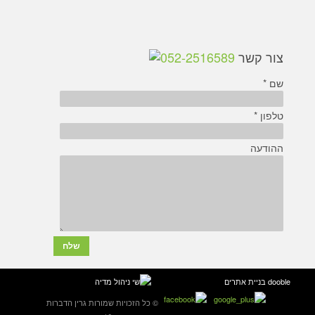
צור קשר
052-2516589
שם *
טלפון *
ההודעה
dooble בניית אתרים
© כל הזכויות שמורות גרין הדברות