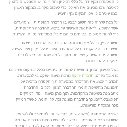
כי המסעדה מקפידה על כללי הניקיון וההיגיינה יש המבקשים להציץ
למטבח שבו מכינים את האוכל, כדי לעקוב מקרוב, ממקור ראשון
ובמו עיניהם כי אכן המקום נקי והיגייני.
על מנת שיהיה כזה חשוב לבצע בו הדברה תקופתית. יש סועדים
אשר יתעקשו לראות את האישור על ביצוע ההדברה התקופתית,
כדי להיות סמוכים ובטוחים כי הם יאכלו במסעדה נקייה והיגיינית.
חשוב לציין, כי על אף תרומתה החשובה של ההדברה, יש גם
חשיבות רבה להקפדת בעל המסעדה ועובדיו על ניקיון ועל היגיינה.
חשוב לפנות אשפה, שאריות מזון וכל מה שמהווה מצע לדגירת
מזיקים ולהתרבותם.
בשל הסיכון הכרוך בחשיפה לחומרים כימיים בכלל ובמקום שמכינם
בו אוכל בפרט,
הדברה ירוקה
נותנת מענה אפקטיבי למסעדות.
המדביר יבצע את ההדברה במסעדה תוך הקפדה מרבית על
הימנעות מחשיפת חומרי ההדברה למזון ולכלים. ההדברה
מתבצעת בשיטות מתקדמות, תוך מתן מענה ייעודי למזיקים
הפוטנציאליים. כך בהדברה מונעת וכך, קל וחומר, כאשר המזיק
נוכח ומוכחת פורענותו…
בשורה התחתונה (אשר עשויה, בהקשר זה, להתארך ולגלוש אל
השורות הבאות אחריה…) חשוב להדגיש בסיום הדברים את מה
שצוין בפתיחתם: ביצוע הדברה במסעדות הוא חלק חשוב ובלתי