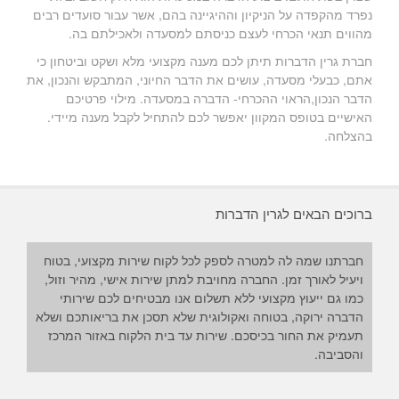
נפרד מהקפדה על הניקיון וההיגיינה בהם, אשר עבור סועדים רבים
מהווים תנאי הכרחי לעצם כניסתם למסעדה ולאכילתם בה.
חברת גרין הדברות תיתן לכם מענה מקצועי מלא ושקט וביטחון כי
אתם, כבעלי מסעדה, עושים את הדבר החיוני, המתבקש והנכון, את
הדבר הנכון,הראוי ההכרחי- הדברה במסעדה. מילוי פרטיכם
האישיים בטופס המקוון יאפשר לכם להתחיל לקבל מענה מיידי.
בהצלחה.
ברוכים הבאים לגרין הדברות
חברתנו שמה לה למטרה לספק לכל לקוח שירות מקצועי, בטוח
ויעיל לאורך זמן. החברה מחויבת למתן שירות אישי, מהיר וזול,
כמו גם ייעוץ מקצועי ללא תשלום אנו מבטיחים לכם שירותי
הדברה ירוקה, בטוחה ואקולוגית שלא תסכן את בריאותכם ושלא
תעמיק את החור בכיסכם. שירות עד בית הלקוח באזור המרכז
והסביבה.