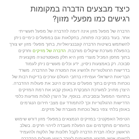
כיצד מבצעים הדברה במקומות
רגישים כמו מפעלי מזון?
הדברה של מפעל מזון אינה דומה להדברה של מפעל תעשייתי
אחר. בעוד בסביבה פתוחה, בחקלאות וגם במפעלים כימיים ניתן
להשתמש בשיטות הדברה קונבנציואליות, בתוך מפעלי מזון יש צורך
בהפעלת מערכת שיקולים מורכבת.
הדברה של מזיקים
וחרקים
בתוך מחסן המכיל מוצרי מזון היא חלק מאסטרטגיה מקצועית
סבוכה. רק באמצעות ניסיון, ידע וכלים מעשיים ניתן לעמוד
בדרישות הרגולטוריות ולהשיג את המטרה של ההדברה. משרד
הבריאות הישראלי ועמיתיו ברחבי העולם עורכים בדיקות רבות של
נוכחות מזיקים בתוך מפעלים ובוחנים היטב את פעולות ההדברה.
היצרן מחויב למערכת המבקרת באופן קבוע את רמת המזיקים
בתחומי המפעל ובסביבתו. בנוסף, על היצרן לגלות מודעות כלפי
הדרישות הרגולטריות וכך להתמודד עם מצבי חירום הנגרמים
באופן בלתי צפוי בשל נוכחות מוגברת של מזיקים.
הטיפול האפקטיבי במזיקים הנמצאים במפעלי מזון דורש שימוש
בחומרים מתקדמים וגם הפעלת מעבדה לזיהוי חרקים. בשלב
הראשון יכולה חברת הדברה לקבל תלונות של הלקוח ולהעמיד
לרשותו אנשי מקצוע מתאימים לצורך ביצוע פעולות ההדברה.