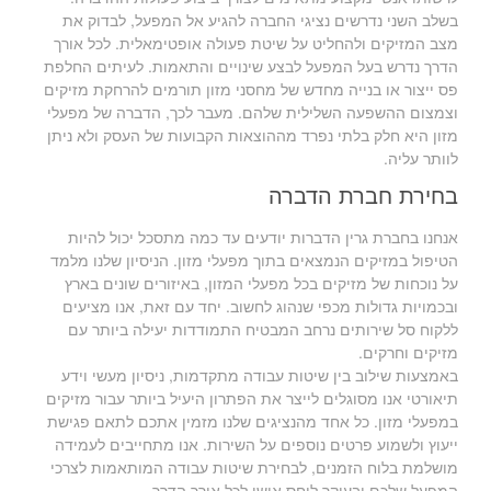
בשלב השני נדרשים נציגי החברה להגיע אל המפעל, לבדוק את
מצב המזיקים ולהחליט על שיטת פעולה אופטימאלית. לכל אורך
הדרך נדרש בעל המפעל לבצע שינויים והתאמות. לעיתים החלפת
פס ייצור או בנייה מחדש של מחסני מזון תורמים להרחקת מזיקים
וצמצום ההשפעה השלילית שלהם. מעבר לכך, הדברה של מפעלי
מזון היא חלק בלתי נפרד מההוצאות הקבועות של העסק ולא ניתן
לוותר עליה.
בחירת חברת הדברה
אנחנו בחברת גרין הדברות יודעים עד כמה מתסכל יכול להיות
הטיפול במזיקים הנמצאים בתוך מפעלי מזון. הניסיון שלנו מלמד
על נוכחות של מזיקים בכל מפעלי המזון, באיזורים שונים בארץ
ובכמויות גדולות מכפי שנהוג לחשוב. יחד עם זאת, אנו מציעים
ללקוח סל שירותים נרחב המבטיח התמודדות יעילה ביותר עם
מזיקים וחרקים.
באמצעות שילוב בין שיטות עבודה מתקדמות, ניסיון מעשי וידע
תיאורטי אנו מסוגלים לייצר את הפתרון היעיל ביותר עבור מזיקים
במפעלי מזון. כל אחד מהנציגים שלנו מזמין אתכם לתאם פגישת
ייעוץ ולשמוע פרטים נוספים על השירות. אנו מתחייבים לעמידה
מושלמת בלוח הזמנים, לבחירת שיטות עבודה המותאמות לצרכי
המפעל שלכם ובעיקר ליחס אישי לכל אורך הדרך.