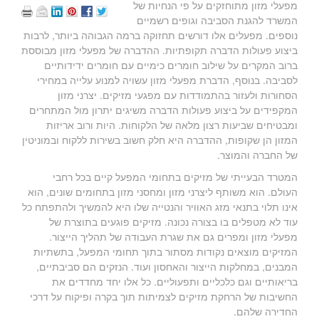
מפעלי מזון מתוחזקים על פי הנחיות של
המשרד להגנת הסביבה וגופים רשמיים
נוספים. מפעלים אלו דורשים תחזוקה ברמה הגבוהה ביותר, לרבות
ביצוע פעולות הדברה תקופתיות. ההדברה של מפעלי מזון מבוססת
ברוב המקרים על שילוב חומרים כימיים עם חומרים ידידותיים
לסביבה. בנוסף, הדברת מפעלי מזון עשויה למנוע עלייה במחירי
הסחורות ולעזור בהתמודדות עם מפגעי מזיקים. יצרני מזון
המקפידים על ביצוע פעולות הדברה משיגים יתרון מול המתחרים
ומבטיחים שביעות רצון מלאה של הלקוחות. היות ורוב אריזות
המזון הן שקופות, ההדברה היא חלק חשוב בשירות ללקוח ובמוניטין
של החברה והמוצר.
המטרד הבעייתי של מזיקים בתחומי המפעל קיים בכל רחבי
העולם. הוא משותף ליצרני מזון ומחסני מזון בתחומים שונים, הוא
אינו תלוי בתנאי מזג האוויר והנטייה שלו היא להמשיך ולהתפתח כל
עוד לא מטפלים בו בצורה נכונה. מזיקים פוגעים בתוצרת של
מפעלי מזון ומפרים גם את שגרת העבודה של תהליך הייצור.
המזיקים מוצאים נקודות מסתור בתוך תחומי המפעל, בתשתיות
המבנים, במחלקות הייצור והאחסון ועוד. הנזקים הם סביבתיים,
בריאותיים וגם כלכליים ותפעוליים. כל אלו יחד מחדדים את
החשיבות של הרחקת מזיקים לצמיתות תוך בקרה ופיקוח על דרכי
החדירה שלהם.