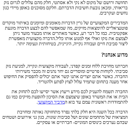
תחושה ורושם של מקום לא נקי ולא אסתטי, חלק מהם עלולים לגרום נזק
בריאותי, ומכאן נובעת חשיבות הדברתם. חלקם מסוכנים באופן מיידי כגון
נחשים ועקרבים.
המדבירים המקצועיים של גרין הדברות מאומנים ומיומנים באיתור מוקדים
פוטנציאליים להימצאות מזיקים, מה שמאפשר להם לבצע הדברה מונעת
אפקטיבית. כמו כל דבר רע, כאשר מאתרים אותו מבעוד מועד ניתן
לצמצם את נזקו ואולי אף למנוע אותו כליל.הדברה מקצועית מאפשרת
ליצור סביבת חיים ועבודה נקייה, היגיינית, בטיחותית ונעימה יותר.
מדוע אנחנו?
חברתנו מחויבת ללוח זמנים קפדני, לעבודה מקצועית ונקייה, למניעת נזק
סביבתי. לקוחות פרטיים ומוסדיים גם יחד נהנים זה מכבר משירותי
החברה. כאשר אתם יוצרים אתנו קשר אתם יכולים להפסיק את החיפוש
אחר מענה בתחום שתמיד עלול לצוץ לפתע ולהטריד.
החברה תשמח להעניק לכם מידע וייעוץ אשר יסייעו לכם לתחזק את
הבית או את המשרד באופן שיצמצם את הסיכון להופעת מזיקים כמו גם
להתמודדות ראשונית עמם עד בוא ה
מדביר המקצועי
.
הדברה בכל השנה היא חלק בלתי נפרד מתחזוקה נאותה ומחויבת
המציאות של מתחמים שונים ושל סביבות שונות, כגון גני אירועים ושטחים
שבהם נערכים כינוסים המוניים- חברתיים או עסקיים.