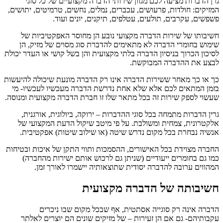
גרן הדברות מציעה לכם מגוון שירותי הדברה מקצועיים של כל סוגי
המזיקים: חולדות, פרעושים, עכברים, נמלים, נחשים, טרמיטים, יתושים,
פשפשים, עקרבים, תולעים, עטלפים, תיקנים, יונים ועוד.
חשיבותו של שירות הדברה מקצועי נובע הן מחוסר האפקטיביות של
שימוש בחומרי הדברה לא מתאימים להדברת סוג מסוים של מזיק, הן
לסיכון הכרוך בניסיון הדברה בלתי מקצועית והן בשל קושי או העדר יכולת
לבצע את ההדברה המבוקשת.
כך או כך מאחר ששירות הדברה אינו רק הדברה מונעת שיכולה להיעשות
בזמן המתאים לכם אלא שלא אחת נדרשת הדברה מעכשיו לעכשיו- מי
שעשוי לספק שירות זה בכל מתאר שלו זו חברת הדברה מקצועית ומנוסה.
גרין הדברות מתמחה בכל סוגי ההדברות – ירוקה, ביולוגית, אורגנית,
אלקטרונית, צמחית ומשולבת. על פי מיטב שיקול הדעת המקצועי של
אנשיה נבחרת בכל מקום נדרש שיטה (או שילוב שיטות) אפקטיבית.
החברה מצוידת בכל האישורים, ההסמכות ותווי התקן של איכות ובטיחות
כמו גם בחומרים ייעודיים (שניתן גם לרכוש אותם ישירות מהחברה)
המהווים ערובה להדברה יסודית שתוצאותיה יישמרו לאורך זמן.
חשיבותה של הדברה מקצועית
הדברה אינה רק סוגייה אסתטית, אף שבכל מקום שבו ניכרים
עקבותיהם- גם אם הן זעירות – של מזיקים שונים הם יוצרים לאלתר